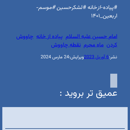
#پیاده-
از
خانه #لشکر
حسین #موسم-
اربعین_۱۴۰۱
امام حسین علیه السلام
پیاده از خانه
چاووش
کردن
ماه محرم
نقطه چاووش
نشر:
6 آوریل 2023
ویرایش:
24 مارس 2024
عمیق تر بروید :