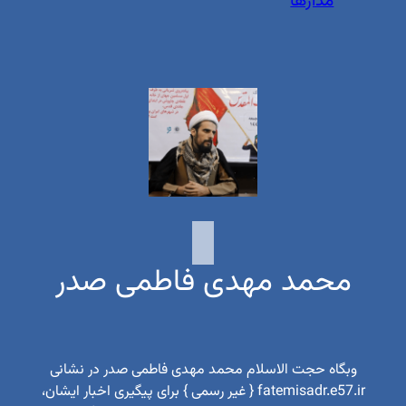
مدارها
محمد مهدی فاطمی صدر
وبگاه حجت الاسلام محمد مهدی فاطمی صدر در نشانی
fatemisadr.e57.ir { غیر رسمی } برای پیگیری اخبار ایشان،