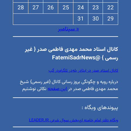
28
27
26
25
24
23
22
31
30
29
« سپتامبر
کانال استاد محمد مهدی فاطمی صدر { غیر
رسمی } @FatemiSadrNews
کانال استاد صدر در ایتا
در بله
در تلگرام
در گپ
درباره رویه و چگونگی بروز رسانی کانال {غیر رسمی} شیخ
محمد مهدی فاطمی صدر در
این صفحه
نکاتی نوشتیم
پیوندهای وبگاه :
وبگاه دفتر امام خامنه ای
بخش سوال شرعی LEADER.IR