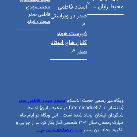
محیط رایان …
استاد فاطمی
محمد مهدی
فاطمی صدر
صدر در ویراستی
صوت و فیلم
فهرست همه
کانال های استاد
صدر
وبگاه غیر رسمی حجت الاسلام
محمد مهدی فاطمی صدر
{با نشانی fatemisadr.e57.ir در محیط رایان} توسط
شاگردان ایشان ایجاد شده است… این وبگاه در ایام ماه
مبارک رمضان سال ۱۴۰۲ شمسی آغاز بکار کرد … از چرایی و
انگیزه ایجاد این بستر
در این صفحه نوشتیم …