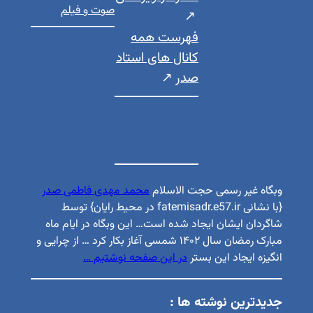
صوت و فیلم
فهرست همه
کانال های استاد
صدر
وبگاه غیر رسمی حجت الاسلام
محمد مهدی فاطمی صدر
{با نشانی fatemisadr.e57.ir در محیط رایان} توسط
شاگردان ایشان ایجاد شده است… این وبگاه در ایام ماه
مبارک رمضان سال ۱۴۰۲ شمسی آغاز بکار کرد … از چرایی و
انگیزه ایجاد این بستر
در این صفحه نوشتیم …
جدیدترین نوشته ها :