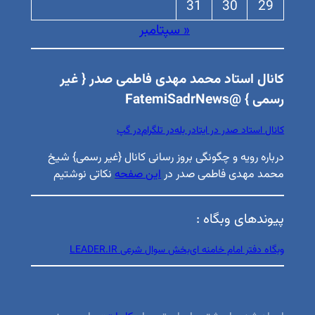
31
30
29
« سپتامبر
کانال استاد محمد مهدی فاطمی صدر { غیر
رسمی } @FatemiSadrNews
کانال استاد صدر در ایتا
در بله
در تلگرام
در گپ
درباره رویه و چگونگی بروز رسانی کانال {غیر رسمی} شیخ
محمد مهدی فاطمی صدر در
این صفحه
نکاتی نوشتیم
پیوندهای وبگاه :
وبگاه دفتر امام خامنه ای
بخش سوال شرعی LEADER.IR