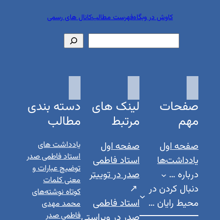
کاوش در وبگاه
فهرست مطالب
کانال های رسمی
جستجو
صفحات
لینک های
دسته بندی
مهم
مرتبط
مطالب
صفحه اول
صفحه اول
یادداشت های
استاد فاطمی صدر
یادداشت‌ها
استاد فاطمی
توضیح عبارات و
درباره …
صدر در توییتر
معنی کلمات
دنبال کردن در
کوتاه نوشته‌های
محیط رایان …
استاد فاطمی
محمد مهدی
فاطمی صدر
صدر در ویراستی